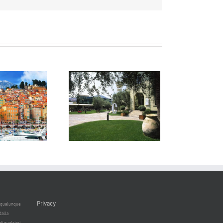
Museo dell’Olivo
Privacy
er qualunque
dalla
di qualsiasi