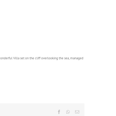
wonderful Villa set on the cliff overlooking the sea, managed
Facebook
Whatsapp
Email