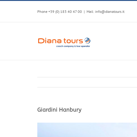
Skip
to
Phone +39 (0) 183 40 47 00
|
Mail: info@dianatours.it
content
Giardini Hanbury
View
Larger
Image