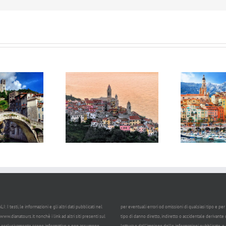
CERVO
MENTONE
 I testi, le informazioni e gli altri dati pubblicati nel
per eventuali errori od omissioni di qualsiasi tipo e p
www.dianatours.it nonchè i link ad altri siti presenti sul
tipo di danno diretto, indiretto o accidentale derivante 
esclusivamente scopo informativo e non assumono
lettura o dall’impiego delle informazioni pubblicate, o 