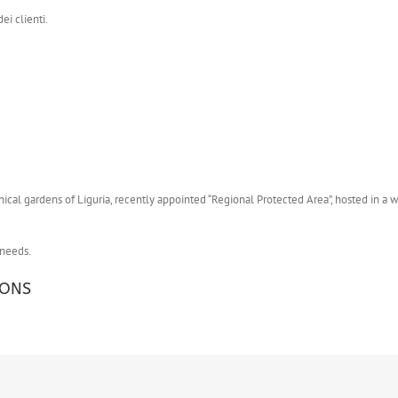
ei clienti.
nical gardens of Liguria, recently appointed “Regional Protected Area”, hosted in a 
 needs.
IONS