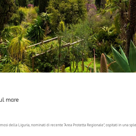
sul mare
mosi della Liguria, nominati di recente “Area Protetta Regionale”, ospitati in una sple